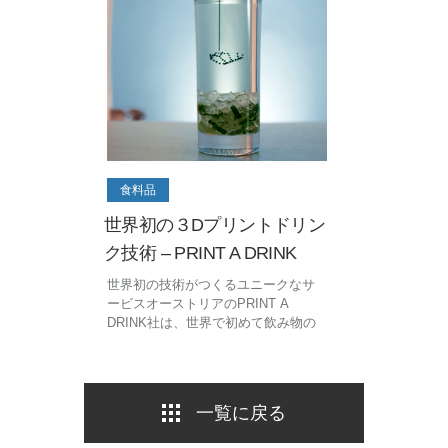
食料品
世界初の３Dプリントドリン
ク技術 – PRINT A DRINK
世界初の技術がつくるユニークなサ
ービスオーストリアのPRINT A
DRINK社は、世界で初めて飲み物の
中に3Dプリントができる技術を確立
した会社です。ハイエンドの産業用
ロボットを使い、マイクロリットル
単位の飲み物を球状にしてカクテル
一覧に戻る
に注入することができます。PRINT
A DRINK社の技術を使う...