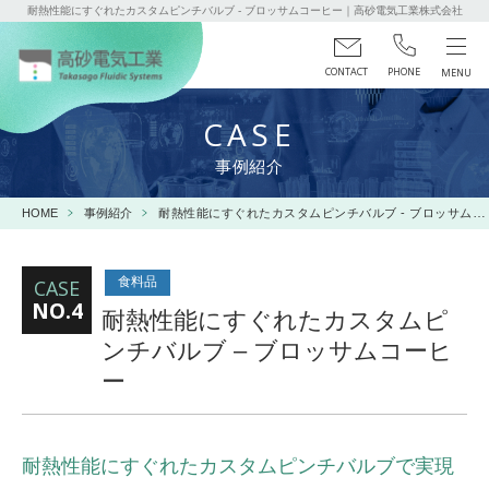
耐熱性能にすぐれたカスタムピンチバルブ - ブロッサムコーヒー｜高砂電気工業株式会社
CONTACT
PHONE
CASE
事例紹介
HOME
事例紹介
耐熱性能にすぐれたカスタムピンチバルブ - ブロッサムコーヒー
食料品
CASE
NO.4
耐熱性能にすぐれたカスタムピ
ンチバルブ – ブロッサムコーヒ
ー
耐熱性能にすぐれたカスタムピンチバルブで実現