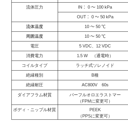
流体圧力
IN
：
0
～
100
kPa
OUT
：
0
～
50
kPa
流体温度
10
～
50
℃
周囲温度
10
～
50
℃
電圧
5 VDC
、
12 VDC
消費電力
1.5 W
（通電時）
コイルタイプ
ラッチ式ソレノイド
絶縁種別
B
種
絶縁耐圧
AC800V
60s
ダイアフラム材質
パーフルオロエラストマー
（
FPM
に変更可）
ボディ・ニップル材質
PEEK
（
PPS
に変更可）