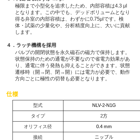
極限まで小型化を追求したため、内部容積は
4.3
μ
l
となります。この中でも、デッドボリュームとなり
得る弁室の内部容積は、わずかに
0.75
μ
l
です。検
体・試薬の少量化や、分析精度向上に、大いに貢献
します。
４．ラッチ機構を採用
バルブの開閉状態を永久磁石の磁力で保持します。
状態保持のための通電が不要なので省電力効果があ
り、通電に伴う発熱も抑えることができます。状態
遷移時（開→閉、閉→開）には電力が必要で、動作
方向ごとに極性の切替も必要となります。
仕様
型式
NLV-2-N1G
タイプ
2
方
オリフィス径
0.4 mm
接続
ニップル