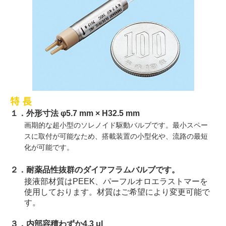
特
長
１．外形寸法 φ
5.7 mm
×
H32.5 mm
画期的な超小型のソレノイド駆動バルブです。最小スペー
スに取付が可能なため、搭載装置の小型化や、流路の最短
化が可能です。
２．耐薬品性抜群のダイアフラムバルブです。
接液部材質は
PEEK
、パーフルオロエラストマーを
使用しております。材質はご希望により変更可能で
す。
３．内部容積わずか
4.3
μ
l